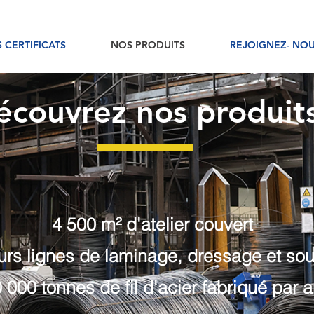
 CERTIFICATS
NOS PRODUITS
REJOIGNEZ- NO
écouvrez nos produit
4 500 m² d'atelier couvert
urs lignes de laminage, dressage et so
 000 tonnes de fil d'acier fabriqué par 