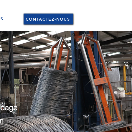
US
CONTACTEZ-NOUS
s
udage
an